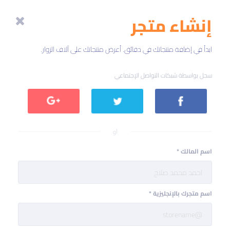
تجاوز
إلى
إنشاء متجر
المحتوى
الرئيسي
ابدأ في إضافة منتجاتك في دقائق. أعرض منتجاتك على آلاف الزوار.
سجل بواسطة شبكات التواصل الإجتماعي
Login
Login
Login
with
with
with
موقع
تويتر
جوجل
التواصل
أو
الاجتماعي
الفيسبوك
اسم المالك
*
اسم متجرك بالإنجليزية
*