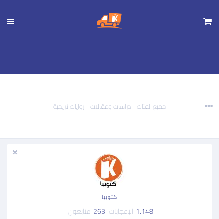
تجاوز
إلى
المحتوى
الرئيسي
جميع الفئات
دراسات ومقالات
روايات تاريخية
كتوبيا
1.148
الإعجابات
263
متابعون