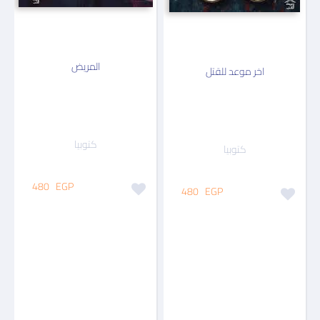
المريض
اخر موعد للقتل
كتوبيا
كتوبيا
480
EGP
480
EGP