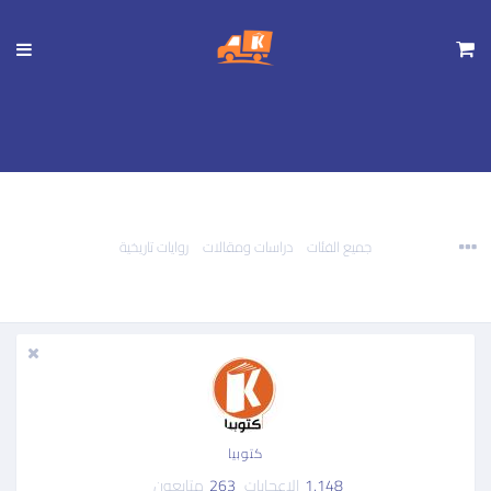
تجاوز
إلى
المحتوى
الرئيسي
جميع الفئات
دراسات ومقالات
روايات تاريخية
كتوبيا
1.148
الإعجابات
263
متابعون