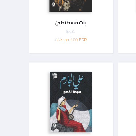
بنت قسطنطين
كتوبيا
100
EGP
130 EGP