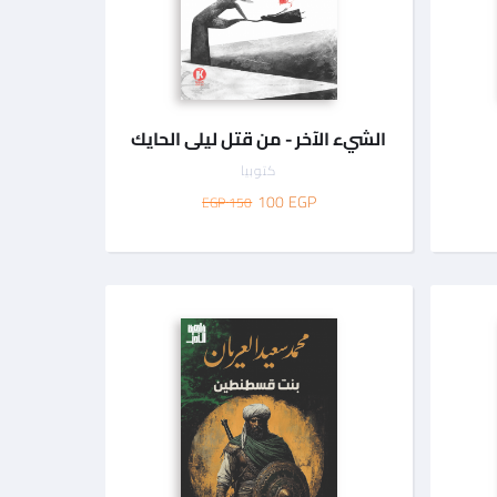
الشيء الآخر - من قتل ليلى الحايك
كتوبيا
100
EGP
150 EGP