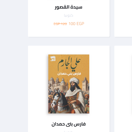
سيدة القصور
كتوبيا
100
EGP
120 EGP
فارس بنى حمدان