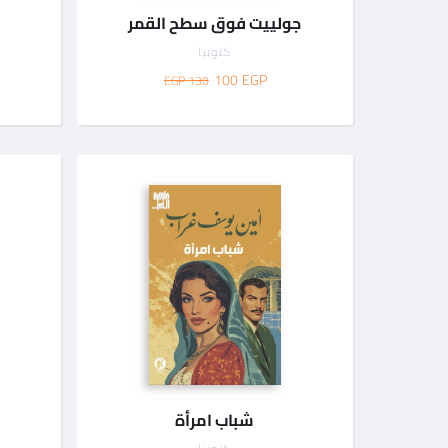
جولييت فوق سطح القمر
كتوبيا
100
EGP
130 EGP
شباب امرأة