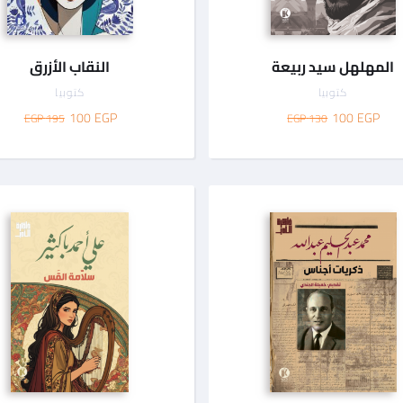
المهلهل سيد ربيعة
النقاب الأزرق
كتوبيا
كتوبيا
100
EGP
100
EGP
195 EGP
130 EGP