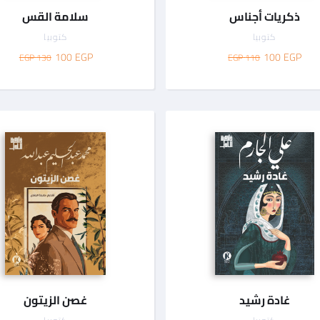
ذكريات أجناس
سلامة القس
كتوبيا
كتوبيا
100
EGP
100
EGP
130 EGP
110 EGP
غادة رشيد
غصن الزيتون