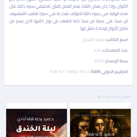
الألوان. وإذا كان بعض النُقاد يعتبر العمل الفنّي الحقيقيّ سيرة ذاتيّة، فإن
هذه الرواية هي سيرة ذاتيّة للمؤلف بقدر ما هي سيرة للطبيب الفيلسوف
ابن سينا. هي سيرة ابن سينا كما انطبعت في روح كاتبها الذي رسم من
تمازج الأرواح لوحة لا مثيل لها.
اسم الكاتب:
محمد العدوي
عدد الصفحات:
424
سنة الإصدار:
2020
الترقيم الدولي ISBN:
978-977-6692-50-3
موصي به من قبل البائع