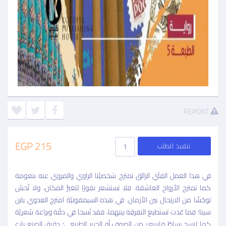
REPORT
215 EGP
تنفيذ الطلب
في هذا العمل الفنّي الرائق تمتزج شخصيّتا الراوي والمروي عنه بنعومة
كما تمتزج الأرواح العاشقة. فلا تستشعر نفورًا لتغيُّر المكان، ولا تُحسّ
توجُسًّا من الارتحال بين الأزمان. في هذه السيمفونيّة امتزج العدوي بابن
سينا؛ فما عُدت تستطيع التفرقة بينهما، فقد نُسجا في دقّة وبراعة شعريّة
كما يُنسج بساطٌ فارسيّ من الصوف أو الحرير الطبيعي؛ دقيق الصنع بارع