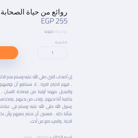
روائع من حياة الصحابة
EGP
255
بواسطة
كتوبيا
الكمية
إن أصحاب النبي صلي الله عليه وسلم هم الخ
, فهم الكرام البررة , لا نستطيع أن نوفي
والتبجيل مهما أوتينا من فصاحة اللسان , 
يكفينا أننا نحبهم , ونحب من يحبهم , ونتخذه
رسول الله صلي الله عليه وسلم في عبادتنا 
شأننا كله , فعسى أن نحشر معهم وأن نك
الجنة , والمرء مع من أحبُ.
اسم الكاتب:
مصطفى زهران