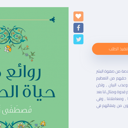
تنفيذ الطلب
لاصة من صفوة البشر
هم حقهم من التعظيم
وعذب البيان , ولكن
م قدوة ومثال لنا بعد
, ومعاملاتنا , وفي
ون من رفقائهم في