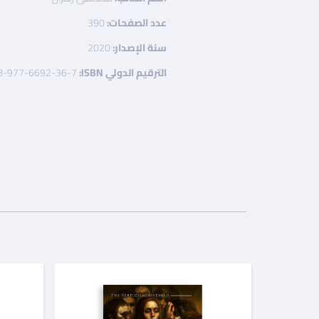
عدد الصفحات:
390
سنة الإصدار:
2020
الترقيم الدولي ISBN:
8-977-6692-36-7