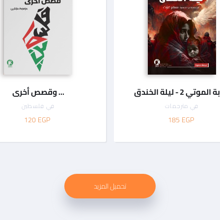
الموتي 2 - ليلة الخندق
... وقصص أخرى
في
مترجمات
في
فلسطين
120
EGP
185
EGP
تحميل المزيد