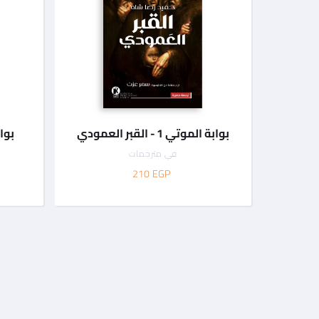
بوابة الموتي 1 - القبر العمودي
بوابة 
في
مترجمات
210
EGP