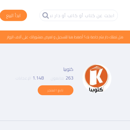
ابدأ البيع
هل تمتلك دار نشر خاصة بك؟ أضغط هنا للتسجيل و لعرض منشوراتك على آلاف الزوار
كتوبيا
1.148
263
متابعون
الإعجابات
تابع المتجر