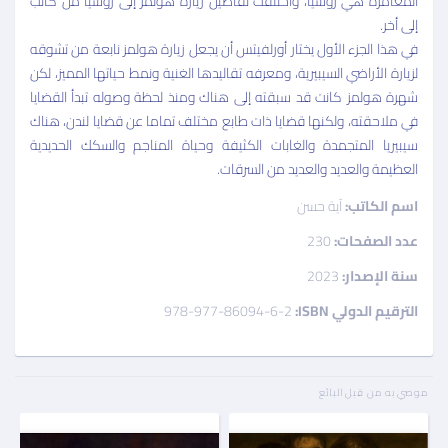
المغامرة هي روسيا، واختلفت تفاصيل زيارة هولمز إلى روسيا من كاتب
إلى أخر.
في هذا الجزء الأول يختار أورلفيتس أن يجعل زيارة هولمز نابعة من تشوقه
لزيارة الأراضي السيبيرية، ومعرفه تقاليدها الغنية ونمط حياتها المميز، لكن
شهرة هولمز كانت قد سبقته إلى هناك ومنذ لحظة وصوله تبدأ القضايا
في ملاحقته، ولكنها قضايا ذات طابع مختلف تماما عن قضايا لندن، هناك
سيبيريا المتجمدة والغابات الكثيفة وحياة المناجم والسكك الحديدية
العظيمة والعديد والعديد من السرقات.
اسم الكاتب:
آية حسن
عدد الصفحات:
230
سنة الإصدار:
2023
الترقيم الدولي ISBN:
978-977-86094-6-2
موصي به من قبل البائع