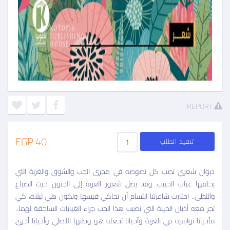
REPORT
40 EGP
تنفيذ الطلب
ديوان شعري تصب كل نصوصه في مجرى الحب والشوق والغربة التي
يخلفها غياب الحبيب. وقد يصل شعور الغربة إلى الجنون حيث الضياع
واللظى.. اختارت شاعرتنا ابتسام أن تحاكي قيسها وتكون هي ليلاه، كي
تجر معه أذيال الخيبة التي تصيب هذا الحب جراء الغيابات الساحقة لهما..
فأحيانا تواسيه في الغربة وأحيانا تجعله هو وطنها الأصلي وأحيانا أخرى