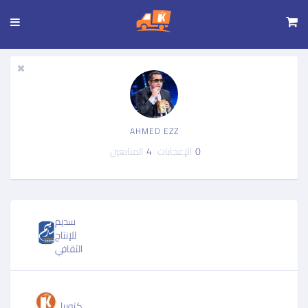
تجاوز
إلى
المحتوى
الرئيسي
AHMED EZZ
0
الإعجابات
4
المتابعين
سديم
للإنتاج
الثقافي
كتوبيا